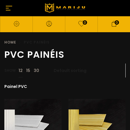
0
0
HOME
PVC PAINÉIS
PVC PAINÉIS
12
15
30
SHOW
Painel PVC