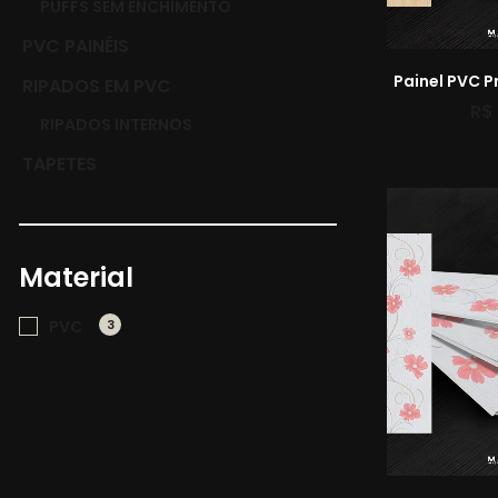
PUFFS SEM ENCHIMENTO
PVC PAINÉIS
Painel PVC P
RIPADOS EM PVC
R$
RIPADOS INTERNOS
TAPETES
Material
PVC
3