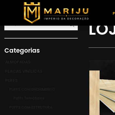
HOME
LOJA
LO
Categorias
ALMOFADAS
PLACAS VINÍLICAS
PUFFS
PUFFS COM ENCHIMENTO
Puffs Temáticos
PUFFS COM ESTRUTURA