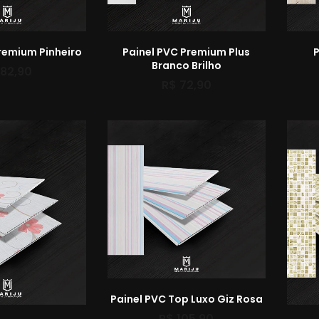
remium Pinheiro
Painel PVC Premium Plus
P
Branco Brilho
82,90
R$
72,90
Painel PVC Top Luxo Giz Rosa
R$
105,90