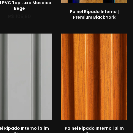
l PVC Top Luxo Mosaico
Bege
Painel Ripado Interno |
R$
105,90
Premium Black York
el Ripado Interno | Slim
Painel Ripado Interno | Slim