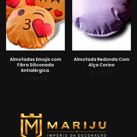
Almofadas Emojis com
Almofada Redonda Com
Fibra Siliconada
Alça Corino
Antialérgica.
R$
80,00
R$
50,00