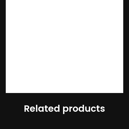
Com a almofada de corino da
Mariju Decor
, você
tem a garantia de um produto de alta qualidade,
durabilidade e beleza, que proporciona conforto,
assepsia e praticidade. Escolha a sua cor
favorita e adquira já a sua almofada
Mariju
Decor
para deixar o seu ambiente mais bonito,
aconchegante e funcional.
Related products