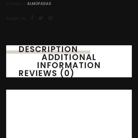
Category:
ALMOFADAS
SHARE ON
DESCRIPTION
ADDITIONAL
INFORMATION
REVIEWS (0)
Com confecção própria, a almofada
Mariju
Decor
é produzida com costura interna e
externa, aumentando a resistência e a
durabilidade do produto. Além disso, está
disponível em diversas cores, permitindo que