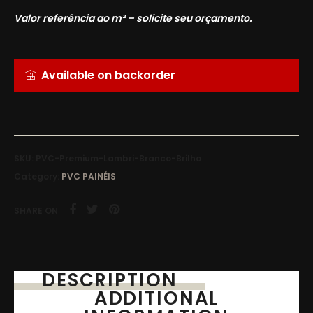
Valor referência ao m² – solicite seu orçamento.
Available on backorder
SKU:
PVC-Premium-Lambri-Branco-Brilho
Category:
PVC PAINÉIS
SHARE ON
DESCRIPTION
ADDITIONAL