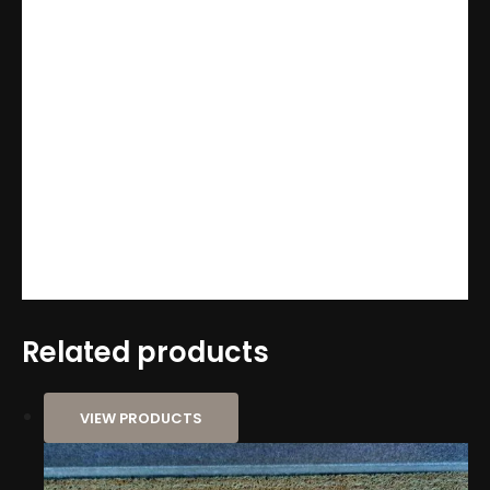
– Segurança Antiderrapante:
base em PVC que
fixa no piso e evita escorregões
– Design Sofisticado:
combina com qualquer
decoração
– Higiene e Praticidade:
lavável com água e
sabão neutro, seca rápido e mantém o ambiente
seco
– Alta Durabilidade:
resistente à umidade e ao
uso contínuo
Related products
VIEW PRODUCTS