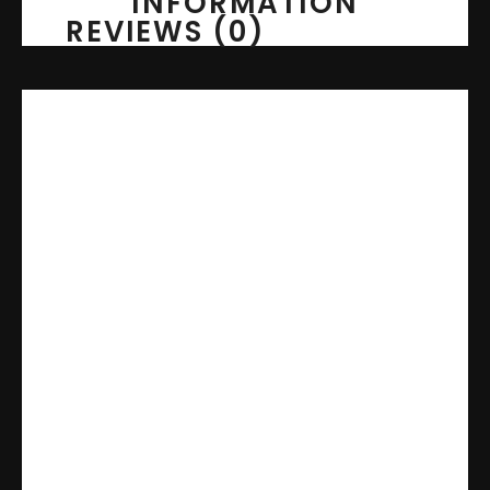
INFORMATION
REVIEWS (0)
Disponível nas cores:
Preto | Cinza | Fendi |
Azul
Ideal para saída do box, lavabos e banheiros
sofisticados
– Super Conforto:
espuma interna de poliuretano
com toque macio e agradável aos pés