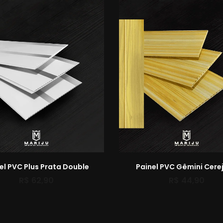
el PVC Plus Prata Double
Painel PVC Gêmini Cerej
R$
62,90
R$
44,90