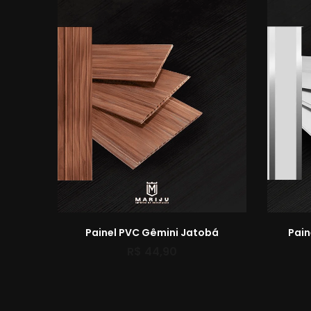
Painel PVC Gêmini Jatobá
Pain
R$
44,90