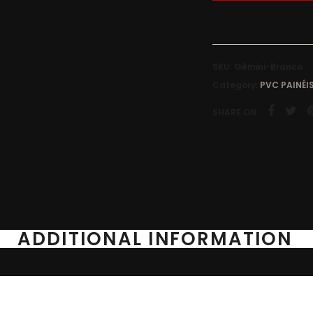
SKU:
Gêmini-Branco
Category:
PVC PAINÉI
SHARE ON
ADDITIONAL INFORMATION
s: