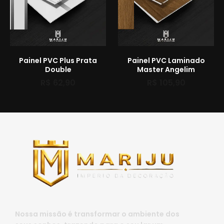
Painel PVC Plus Prata
Painel PVC Laminado
Double
Master Angelim
R$
62,90
R$
105,90
Nossa missão é transformar o ambiente dos